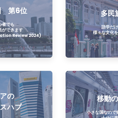
 第6位
多民
心者でも
語学だ
活ができます
様々な文化
tion Review 2024)
アの
スハブ
小さな国なので
十分に