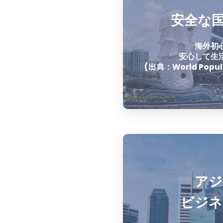
安全な国
海外初
安心して生
(出典：World Popula
アジ
ビジネ