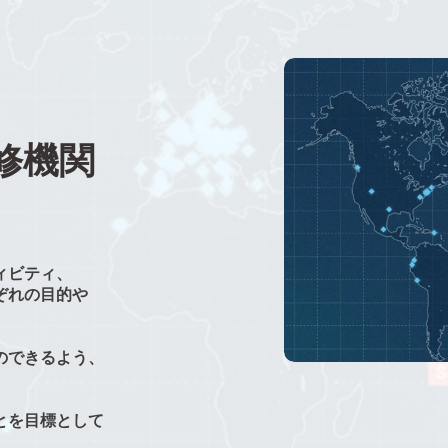
修機関
ィビティ、
ぞれの目的や
のできるよう、
とを目標として